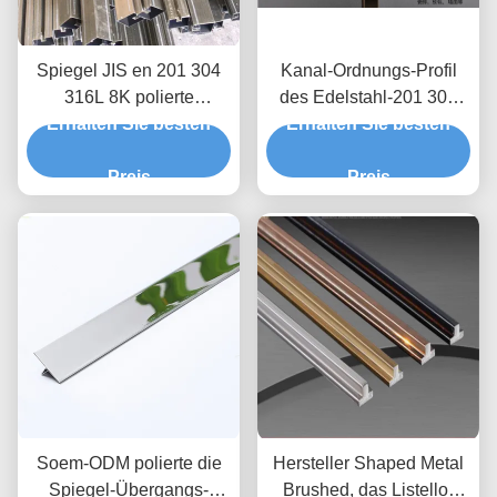
Spiegel JIS en 201 304
Kanal-Ordnungs-Profil
316L 8K polierte
des Edelstahl-201 304
gebürstete Fliesen-Rand-
Erhalten Sie besten
Erhalten Sie besten
316L für dekorativen
Ordnung für Boden-
Schutz keramische
Wand-Rand-dekorativen
Preis
Küchen-Conner Edge Or
Preis
Schutz
Wall Edges
Soem-ODM polierte die
Hersteller Shaped Metal
Spiegel-Übergangs-
Brushed, das Listello-