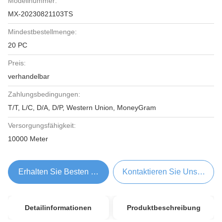
Modellnummer:
MX-20230821103TS
Mindestbestellmenge:
20 PC
Preis:
verhandelbar
Zahlungsbedingungen:
T/T, L/C, D/A, D/P, Western Union, MoneyGram
Versorgungsfähigkeit:
10000 Meter
Erhalten Sie Besten Preis
Kontaktieren Sie Uns Jetzt
Detailinformationen
Produktbeschreibung