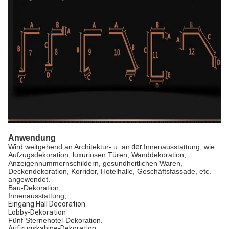
Anwendung
Wird weitgehend an Architektur- u. an
der
Innenausstattung, wie
Aufzugsdekoration, luxuriösen Türen, Wanddekoration,
Anzeigennummernschildern, gesundheitlichen Waren,
Deckendekoration, Korridor, Hotelhalle, Geschäftsfassade, etc.
angewendet.
Bau-Dekoration,
Innenausstattung,
Eingang Hall Decoration
Lobby-Dekoration
Fünf-Sternehotel-Dekoration.
Aufzugskabine-Dekoration