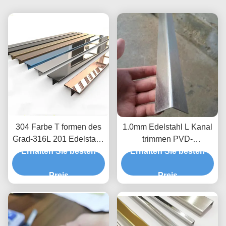
304 Farbe T formen des
1.0mm Edelstahl L Kanal
Grad-316L 201 Edelstahl-
trimmen PVD-
Ordnungs-Streifen für
Erhalten Sie besten
Vakuumüberzug-Titan
Erhalten Sie besten
Fliesen-Fach
Preis
Preis