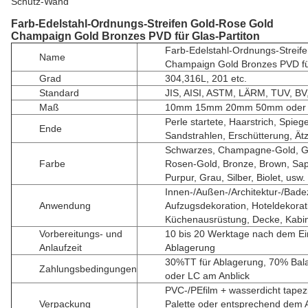
Schutz-Wand
Farb-Edelstahl-Ordnungs-Streifen Gold-Rose Gold
Champaign Gold Bronzes PVD für Glas-Partiton
Farb-Edelstahl-Ordnungs-Streif
Name
Champaign Gold Bronzes PVD für
Grad
304,316L, 201 etc.
Standard
JIS, AISI, ASTM, LÄRM, TUV, BV
Maß
10mm 15mm 20mm 50mm oder 
Perle startete, Haarstrich, Spiege
Ende
Sandstrahlen, Erschütterung, Ätz
Schwarzes, Champagne-Gold, Go
Farbe
Rosen-Gold, Bronze, Brown, Sap
Purpur, Grau, Silber, Biolet, usw.
Innen-/Außen-/Architektur-/Bad
Anwendung
Aufzugsdekoration, Hoteldekorat
Küchenausrüstung, Decke, Kabine
Vorbereitungs- und
10 bis 20 Werktage nach dem E
Anlaufzeit
Ablagerung
30%TT für Ablagerung, 70% Bal
Zahlungsbedingungen
oder LC am Anblick
PVC-/PEfilm + wasserdicht tapez
Verpackung
Palette oder entsprechend dem 