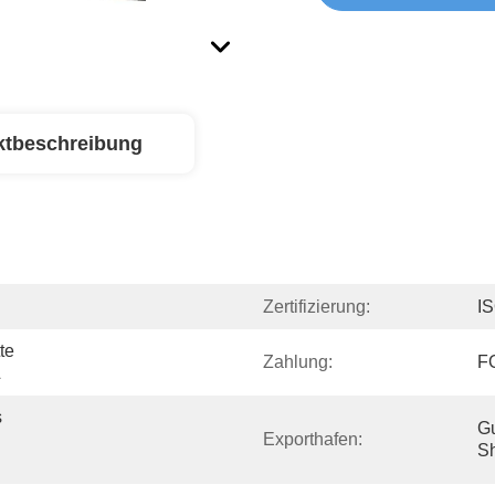
ktbeschreibung
Zertifizierung:
IS
e 
Zahlung:
F
L
 
Gu
Exporthafen:
Sh