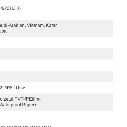
04/201/316
udi-Arabien, Vietnam, Katar, 
ubai
a
a
a
a
2ft/4*8ft Usw
olzetui PVT-/PEfilm-
Waterproof Paper+