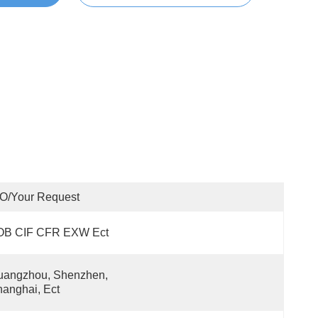
O/your Request
OB CIF CFR EXW Ect
angzhou, Shenzhen, 
anghai, Ect