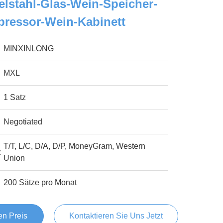
lstahl-Glas-Wein-Speicher-
pressor-Wein-Kabinett
MINXINLONG
MXL
1 Satz
Negotiated
T/T, L/C, D/A, D/P, MoneyGram, Western
:
Union
200 Sätze pro Monat
en Preis
Kontaktieren Sie Uns Jetzt