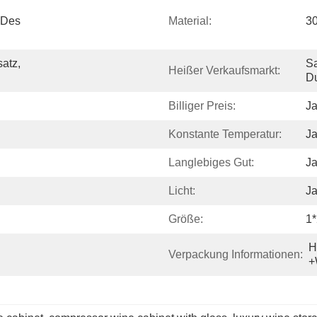
Des 
Material:
3
atz, 
Sa
Heißer Verkaufsmarkt:
D
Billiger Preis:
J
Konstante Temperatur:
J
Langlebiges Gut:
J
Licht:
J
Größe:
1*
H
Verpackung Informationen:
+