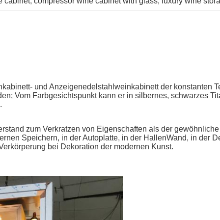
e cabinet
, 
compressor wine cabinet with glass
, 
luxury wine stora
kabinett- und Anzeigenedelstahlweinkabinett der konstanten Tem
rden; Vom Farbgesichtspunkt kann er in silbernes, schwarzes Ti
.
derstand zum Verkratzen von Eigenschaften als der gewöhnliche E
dernen Speichern, in der Autoplatte, in der HallenWand, in der 
e Verkörperung bei Dekoration der modernen Kunst.